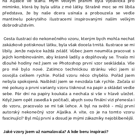
na Aljašce ve stanu. Mým velkým přáním byla výbavička pro
miminko, která by byla ušita z mé látky. Strašně moc se mi líbila
představa, že by naše dcera usínala a probouzela se vedle
mantinelu pokrytého ilustracemi inspirovanými naším velkým
dobrodružstvím.
Cesta ilustrací do nekonečného vzoru, kterým bych mohla nechat
zakázkově potisknout látku, byla však docela trnitá. Ilustrace se mi
líbily. Jenže nejvíce každá zvlášť. Vůbec jsem neuměla pracovat s
jejich kombinováním, aby krásně ladily a doplňovaly se. Trvalo mi
dlouhé hodiny než jsem ve Photoshop první vzor seskládala. Vše
pro mě bylo nové. Zatímco technickou stránku věci jsem si
osvojila celkem rychle. Pořád vzoru něco chybělo. Pořád jsem
nebyla spokojená. Naštěstí jsem se nevzdala tak rychle. Začala si
mé pokusy a první varianty vzoru tisknout na papír a skládat vedle
sebe. Pár dní na papíry koukala a nechala si vše v hlavě uležet.
Když jsem opět zasedla k počítači, abych svou finální vizi přenesla i
do vzoru, pracovalo se mi tak lehce. A byl na světě - můj první
autorský nekonečný vzor Aljaška. A víte, co je na tomto vzoru
fascinující? Byl můj první a dosud je mými zákazníky nejoblíbenější.
Jaké vzory jsem už namalovala? A kde beru inspiraci?