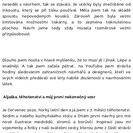
neseděl s návrhem, tak se stávalo, že utěrky byly znečištěné od
inkoustu, který se při tisku používal. Měla jsem tak na skladě
spoustu nepovedených kousků. Zároveň jsem byla velmi
limitována možnostmi tiskárny, a to zejména tisknutelnou
plochou. Návrh jsme tedy vždy musela rozměrově velmi
přizpůsobovat.
Dlouho jsem nosila v hlavě myšlenku, že to musí jít i jinak. Lépe a
snadněji. A tak jsem začala pátrat.. na YouTube jsem strávila
hodiny sledováním zahraničních návrhářů a designerů, kteří ve
svých videích předávali své léty nabité zkušenosti s navrhováním
látek.
Aljaška, těhotenství a můj první nekonečný vzor
Je červenec 2020, horký letní den a já jsem v 7. měsíci těhotenství.
Sedím u našeho kuchyňského stolu a črtám první návrhy pro mé
nové ilustrace medvědů, stromů a borůvčí. Inspirací jsou mi
vzpomínky a fotky z naší svatební cesty, kterou jsme z části strávili