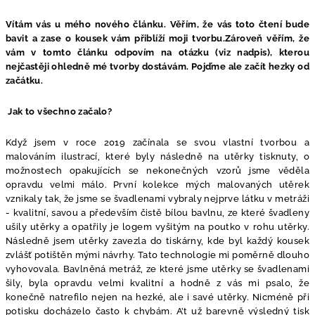
Vítám vás u mého nového článku. Věřím, že vás toto čtení bude
bavit a zase o kousek vám přiblíží moji tvorbu.Zároveň věřím, že
vám v tomto článku odpovím na otázku (viz nadpis), kterou
nejčastěji ohledně mé tvorby dostávám. Pojďme ale začít hezky od
začátku.
Jak to všechno začalo?
Když jsem v roce 2019 začínala se svou vlastní tvorbou a
malováním ilustrací, které byly následně na utěrky tisknuty, o
možnostech opakujících se nekonečných vzorů jsme věděla
opravdu velmi málo. První kolekce mých malovaných utěrek
vznikaly tak, že jsme se švadlenami vybraly nejprve látku v metráži
- kvalitní, savou a především čistě bílou bavlnu, ze které švadleny
ušily utěrky a opatřily je logem vyšitým na poutko v rohu utěrky.
Následně jsem utěrky zavezla do tiskárny, kde byl každý kousek
zvlášť potištěn mými návrhy. Tato technologie mi poměrně dlouho
vyhovovala. Bavlněná metráž, ze které jsme utěrky se švadlenami
šily, byla opravdu velmi kvalitní a hodně z vás mi psalo, že
konečně natrefilo nejen na hezké, ale i savé utěrky. Nicméně při
potisku docházelo často k chybám. A’t už barevně výsledný tisk