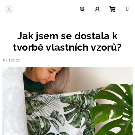
Přejít
na
obsah
Nákupn
Hledat
Přihlášení
Jak jsem se dostala k
košík
tvorbě vlastních vzorů?
19.9.2022