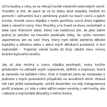
Už to budou 2 roky, co se věnuji tvorbě vlastních autorských vzorů.
Troufám si říct, že jsem se za tu dobu dost zlepšila. Hodně mi
pomohl i zahraniční kurz zaměřený právě na teorii vzorů a jejich
tvorbu. Kromě vzoru Aljaška v mém portfoliu vzorů dnes najdete
také 2 vánoční vzory. Vzor Pivoňky, a to hned ve dvou variantách a
také vzor Půlnoční údolí, který vás nadchnul tím, že jako zatím
jediný je založen na tmavém podkladu látky. Ve výčtu nesmím
zapomenou ani na vzor Hory, který nyní zdobí zejména dětské
tepláčky a dětskou deku v sekci mých dětských produktů. A ten
nejnovější - Tropický vánek bude již brzy zdobit mou novou
kolekci bytového textilu.
Jak už jste možná u vzoru Aljaška pochopili, vzory tvořím
především na základě mých vzpomínek, zážitků a inspirace, která
je opravdu na každém rohu. Více o inspiraci jsem se rozepsala u
jednoho z mých posledních příspěvků na sociálních sítích. Pokud
mě tam ještě nesledujete, určitě koukněte na můj instagramový
profil @wipee_cz, kde s vámi sdílím nejen novinky z mé tvorby, ale
i zákulisí a nejrůznější aktuality z mého života.