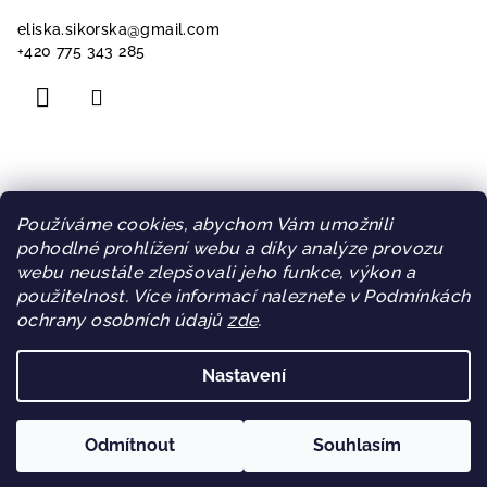
eliska.sikorska
@
gmail.com
+420 775 343 285
Informace pro vás
Používáme cookies, abychom Vám umožnili
pohodlné prohlížení webu a díky analýze provozu
Doprava a platba
webu neustále zlepšovali jeho funkce, výkon a
Obchodní podmínky
použitelnost. Více informací naleznete v Podmínkách
Podmínky ochrany osobních údajů
ochrany osobních údajů
zde
.
Blog
Sleva za věrnost
Nastavení
Copyright 2026
WIPEE
. Všechna práva vyhrazena.
Odmítnout
Souhlasím
Vytvořil Shoptet