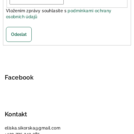
Vložením zprávy souhlasíte s
podmínkami ochrany
osobních údajů
Odeslat
Z
á
p
Facebook
a
t
í
Kontakt
eliska.sikorska
@
gmail.com
+420 775 343 285