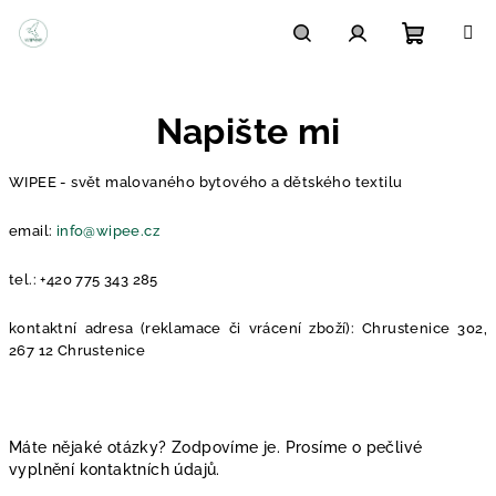
Přejít
na
obsah
Nákupn
Hledat
Přihlášení
Napište mi
košík
WIPEE - svět malovaného bytového a dětského textilu
email:
info@wipee.cz
tel.: +420 775 343 285
kontaktní adresa (reklamace či vrácení zboží): Chrustenice 302,
267 12 Chrustenice
Máte nějaké otázky? Zodpovíme je. Prosíme o pečlivé
vyplnění kontaktních údajů.