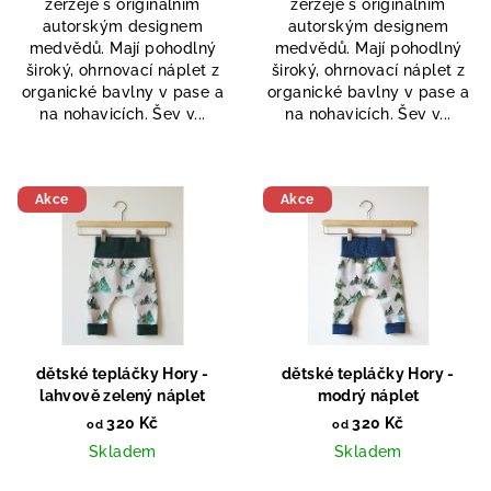
žerzeje s originálním
žerzeje s originálním
autorským designem
autorským designem
medvědů. Mají pohodlný
medvědů. Mají pohodlný
široký, ohrnovací náplet z
široký, ohrnovací náplet z
organické bavlny v pase a
organické bavlny v pase a
na nohavicích. Šev v...
na nohavicích. Šev v...
Akce
Akce
dětské tepláčky Hory -
dětské tepláčky Hory -
lahvově zelený náplet
modrý náplet
320 Kč
320 Kč
od
od
Skladem
Skladem