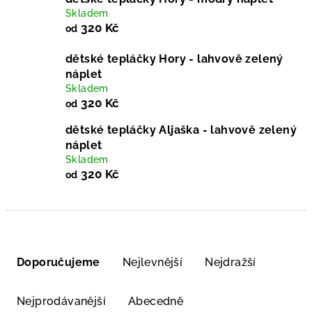
Skladem
320 Kč
od
dětské tepláčky Hory - lahvově zelený
náplet
Skladem
320 Kč
od
dětské tepláčky Aljaška - lahvově zelený
náplet
Skladem
320 Kč
od
Ř
a
Doporučujeme
Nejlevnější
Nejdražší
z
e
Nejprodávanější
Abecedně