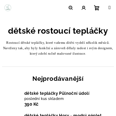
Přejít
na
obsah
Nákupn
Hledat
Přihlášení
dětské rostoucí tepláčky
košík
Rostoucí dětské tepláčky, které vašemu dítěti vydrží několik měsíců.
Navrženy tak, aby byly funkční a zároveň dělaly radost i svým designem,
který zdobí ručně malované ilustrace.
Nejprodávanější
dětské tepláčky Půlnoční údolí
poslední kus skladem
390 Kč
dětské tepláčky Hory - modrý náplet