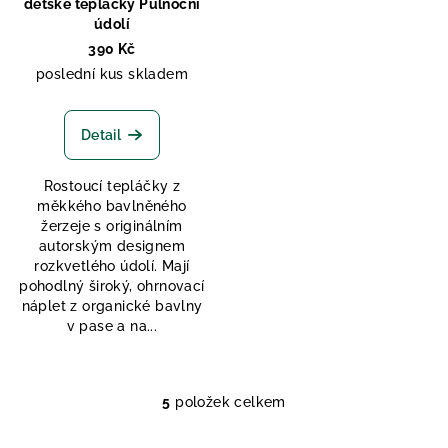
dětské tepláčky Půlnoční
údolí
390 Kč
poslední kus skladem
Detail
Rostoucí tepláčky z
měkkého bavlněného
žerzeje s originálním
autorským designem
rozkvetlého údolí. Mají
pohodlný široký, ohrnovací
náplet z organické bavlny
v pase a na...
5
položek celkem
O
v