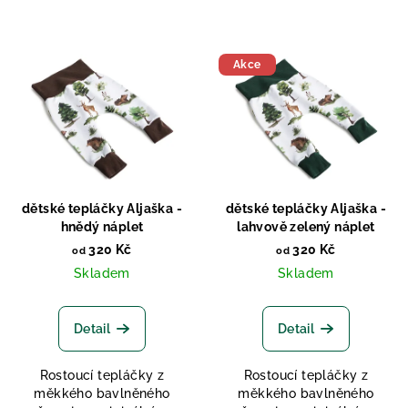
n
í
V
p
Akce
ý
r
p
o
i
d
s
u
p
k
r
t
dětské tepláčky Aljaška -
dětské tepláčky Aljaška -
o
hnědý náplet
lahvově zelený náplet
ů
d
320 Kč
320 Kč
od
od
Skladem
Skladem
u
k
t
Detail
Detail
ů
Rostoucí tepláčky z
Rostoucí tepláčky z
měkkého bavlněného
měkkého bavlněného