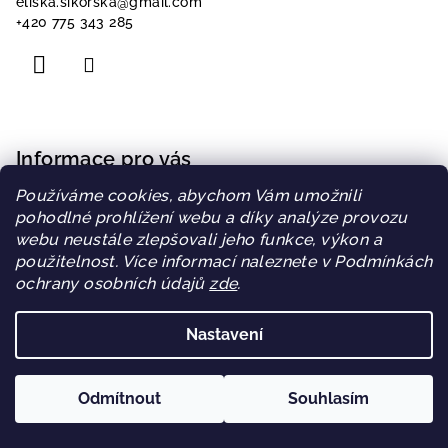
eliska.sikorska
@
gmail.com
+420 775 343 285
Informace pro vás
Používáme cookies, abychom Vám umožnili
Doprava a platba
pohodlné prohlížení webu a díky analýze provozu
Obchodní podmínky
webu neustále zlepšovali jeho funkce, výkon a
Podmínky ochrany osobních údajů
použitelnost. Více informací naleznete v Podmínkách
Blog
ochrany osobních údajů
zde
.
Sleva za věrnost
Nastavení
Copyright 2026
WIPEE
. Všechna práva vyhrazena.
Odmítnout
Souhlasím
Vytvořil Shoptet