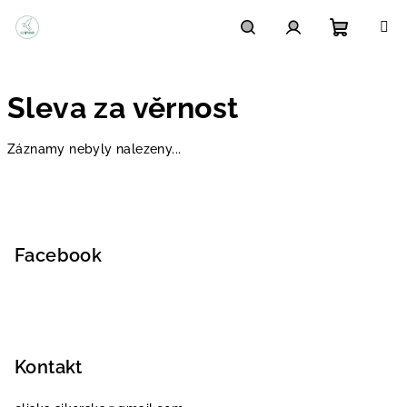
Přejít
na
obsah
Nákupn
Hledat
Přihlášení
Sleva za věrnost
košík
Záznamy nebyly nalezeny...
Z
á
p
Facebook
a
t
í
Kontakt