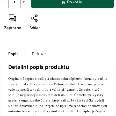
−
+
Do košíku
Zeptat se
Sdílet
Popis
Diskuze
Detailní popis produktu
Origínální čepice s oušky a ohrnovacím nápletem, která byla ušita
z mé autorské látky se vzorem Půlnoční údolí. Ušili jsme je pro
vaše nejmenší z kvalitního a velmi příjemného žerzeje, který
splňuje nejpřísnější atesty pro děti do 3 let. Čepička má vysoký
náplet z organického úpletu, který zajist, že vám čepička vydrží
sloužit opravdu dlouho. Nejen, že úplet má tendenci opakovaným
nošením lehce povolit, díky možnosi prodloužit náplet je čepice