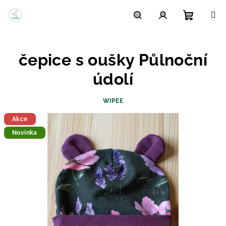
Přejít
na
obsah
Nákupn
Hledat
Přihlášení
čepice s oušky Půlnoční
košík
údolí
WIPEE
Akce
Novinka