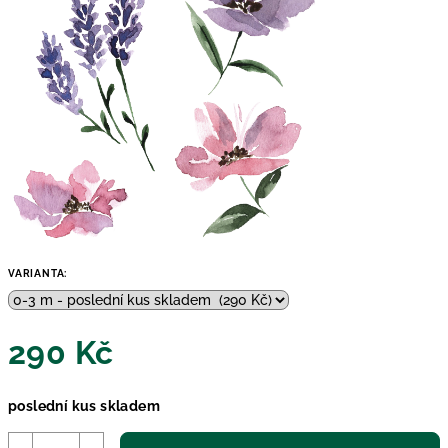
VARIANTA:
290 Kč
Měrná
poslední kus skladem
cena: