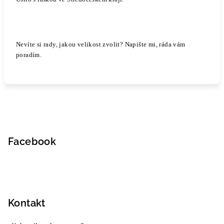
Nevíte si rady, jakou velikost zvolit? Napište mi, ráda vám
poradím.
Z
á
p
Facebook
a
t
í
Kontakt