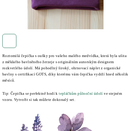
Roztomilá čepička s oušky pro vašeho malého medvídka, která byla ušita
z měkkého bavlněného žerzeje s originálním autorským designem
rozkvetlého údolí. Má pohodlný široký, ohrnovací náplet z organické
bavlny s certifikací GOTS, díky kterému vám čepička vydrží hned několik
měsíců.
Tip: Čepička se perfektně hodí k
tepláčkům půlnoční údolí
ve stejném
vzoru. Vytvořit si tak můžete dokonalý set.