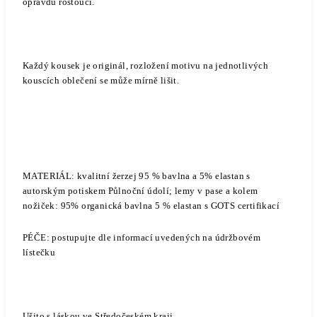
opravdu rostoucí.
Každý kousek je originál, rozložení motivu na jednotlivých
kouscích oblečení se může mírně lišit.
MATERIÁL: kvalitní žerzej 95 % bavlna
a 5% elastan s
autorským potiskem Půlnoční údolí; lemy v pase a kolem
nožiček: 95% organická bavlna 5 % elastan s GOTS certifikací
PÉČE: postupujte dle informací uvedených na údržbovém
lístečku
Ušito s láskou ve Středočeském kraji.