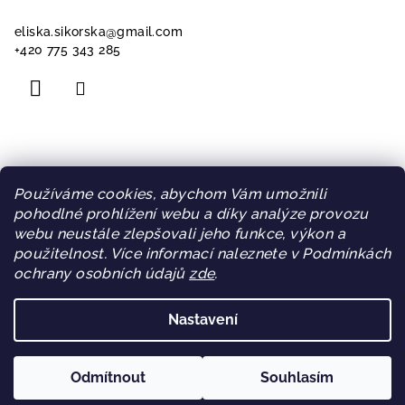
eliska.sikorska
@
gmail.com
+420 775 343 285
Informace pro vás
Používáme cookies, abychom Vám umožnili
pohodlné prohlížení webu a díky analýze provozu
Doprava a platba
webu neustále zlepšovali jeho funkce, výkon a
Obchodní podmínky
použitelnost. Více informací naleznete v Podmínkách
Podmínky ochrany osobních údajů
ochrany osobních údajů
zde
.
Blog
Sleva za věrnost
Nastavení
Copyright 2026
WIPEE
. Všechna práva vyhrazena.
Odmítnout
Souhlasím
Vytvořil Shoptet