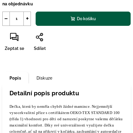
na objednávku
cena:
−
+
Do košíku
Zeptat se
Sdílet
Popis
Diskuze
Detailní popis produktu
Dečka, která by neměla chybět žádné mamince. Nejjemnější
vysocekvalitní příze s certifikátem OEKO-TEX STANDARD 100
(třída 1) vhodnosti pro děti od narození poskytne vašemu děťátku
maximální komfort. Díky své univerzálnosti využijete dečku
celoročně, ať už na přikrytí v kočárku, zachumlání v autosedačce