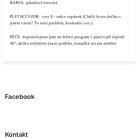
BARVA: jahodově červená
PLETACÍ VZOR: vzor E - srdce copánek (Chtěli byste dečku v
jiném vzoru? To není problém, koukněte
sem
.)
PÉČE: doporučujeme prát na šetrný program v pračce při teplotě
30°, dečku nežehlete (není potřeba, nemačká se) ani nebělte
Z
á
p
Facebook
a
t
í
Kontakt