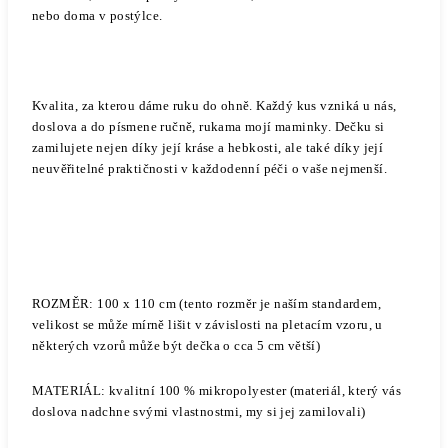
nebo doma v postýlce.
Kvalita, za kterou dáme ruku do ohně. Každý kus vzniká u nás,
doslova a do písmene ručně, rukama mojí maminky. Dečku si
zamilujete nejen díky její kráse a hebkosti, ale také díky její
neuvěřitelné praktičnosti v každodenní péči o vaše nejmenší.
ROZMĚR: 100 x 110 cm (tento rozměr je naším standardem,
velikost se může mírně lišit v závislosti na pletacím vzoru, u
některých vzorů může být dečka o cca 5 cm větší)
MATERIÁL: kvalitní 100 % mikropolyester
(materiál, který vás
doslova nadchne svými vlastnostmi, my si jej zamilovali)