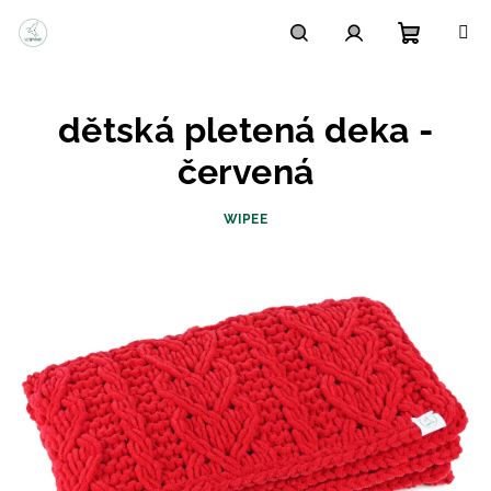
Přejít
na
obsah
Nákupn
Hledat
Přihlášení
dětská pletená deka -
košík
červená
WIPEE