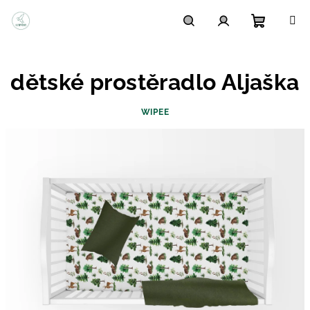
Přejít
na
obsah
Nákupn
Hledat
Přihlášení
dětské prostěradlo Aljaška
košík
WIPEE