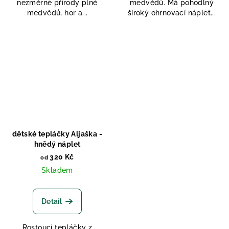
nezměrné přírody plné
medvědů. Má pohodlný
medvědů, hor a...
široký ohrnovací náplet...
dětské tepláčky Aljaška -
hnědý náplet
320 Kč
od
Skladem
Detail
Rostoucí tepláčky z