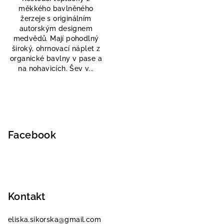
měkkého bavlněného
žerzeje s originálním
autorským designem
medvědů. Mají pohodlný
široký, ohrnovací náplet z
organické bavlny v pase a
na nohavicích. Šev v...
Z
á
p
Facebook
a
t
í
Kontakt
eliska.sikorska
@
gmail.com