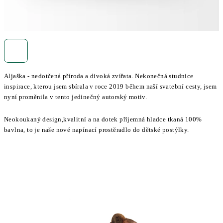
Aljaška - nedotčená příroda a divoká zvířata. Nekonečná studnice
inspirace, kterou jsem sbírala v roce 2019 během naší svatební cesty, jsem
nyní proměnila v tento jedinečný autorský motiv.
Neokoukaný design,kvalitní a na dotek příjemná hladce tkaná 100%
bavlna, to je naše nové napínací prostěradlo do dětské postýlky.