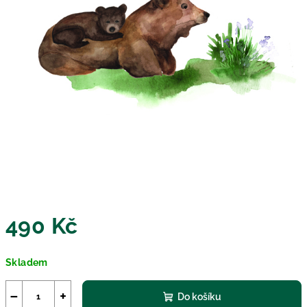
490 Kč
Měrná
Skladem
cena:
−
+
Do košíku