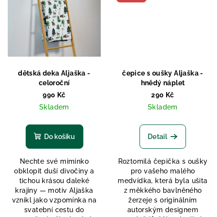
dětská deka Aljaška -
čepice s oušky Aljaška -
celoroční
hnědý náplet
990 Kč
290 Kč
Skladem
Skladem
Do košíku
Detail
Nechte své miminko
Roztomilá čepička s oušky
obklopit duší divočiny a
pro vašeho malého
tichou krásou daleké
medvídka, která byla ušita
krajiny — motiv Aljaška
z měkkého bavlněného
vznikl jako vzpomínka na
žerzeje s originálním
svatební cestu do
autorským designem