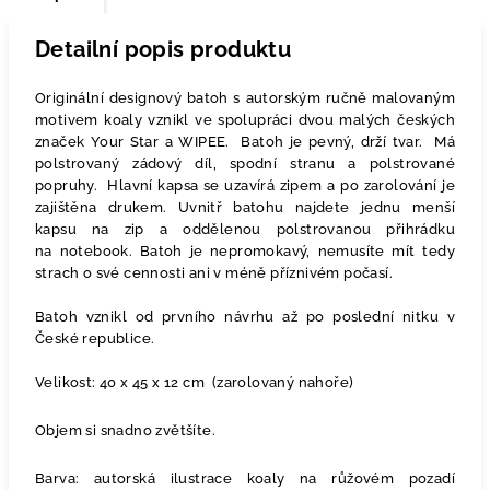
Detailní popis produktu
Originální designový batoh s autorským ručně malovaným
motivem koaly vznikl ve spolupráci dvou malých českých
značek Your Star a WIPEE. Batoh je pevný, drží tvar. Má
polstrovaný zádový díl,
spodní stranu a polstrované
popruhy. Hlavní kapsa
se uzavírá zipem a po zarolování je
zajištěna drukem. Uvnitř batohu najdete jednu menší
kapsu na zip a oddělenou polstrovanou přihrádku
na
notebook. Batoh je nepromokavý, nemusíte mít tedy
strach o své cennosti ani v méně příznivém počasí.
Batoh vznikl od prvního návrhu až po poslední nitku v
České republice.
Velikost:
40 x 45 x 12 cm (zarolovaný nahoře)
Objem si snadno zvětšíte.
Barva: autorská ilustrace koaly na růžovém pozadí