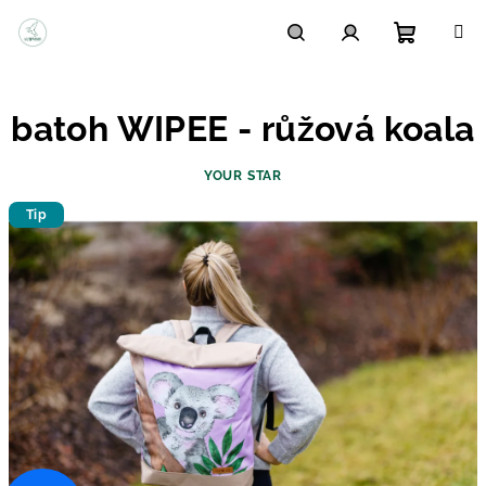
Přejít
na
obsah
Nákupn
Hledat
Přihlášení
batoh WIPEE - růžová koala
košík
YOUR STAR
Tip