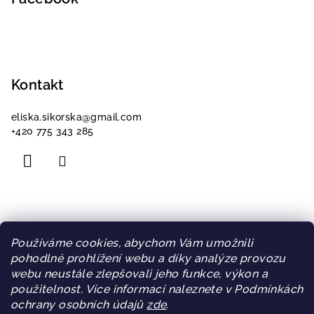
a
t
í
Kontakt
eliska.sikorska
@
gmail.com
+420 775 343 285
Informace pro vás
Používáme cookies, abychom Vám umožnili
pohodlné prohlížení webu a díky analýze provozu
Doprava a platba
webu neustále zlepšovali jeho funkce, výkon a
Obchodní podmínky
použitelnost. Více informací naleznete v Podmínkách
Podmínky ochrany osobních údajů
ochrany osobních údajů
zde
.
Blog