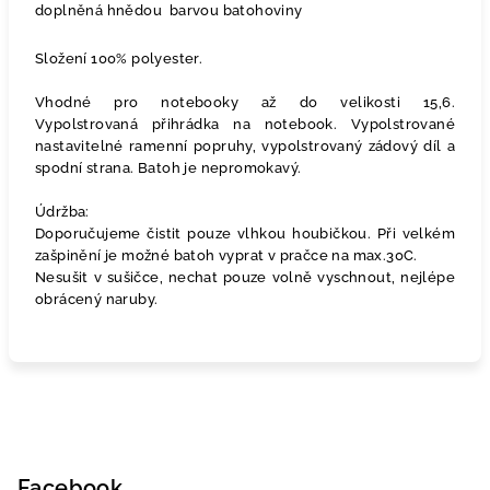
doplněná hnědou barvou batohoviny
Složení 100% polyester.
Vhodné pro notebooky až do velikosti 15,6.
Vypolstrovaná
přihrádka na notebook. Vypolstrované
nastavitelné ramenní popruhy,
vypolstrovaný zádový díl a
spodní strana. Batoh je nepromokavý.
Údržba:
Doporučujeme čistit pouze vlhkou houbičkou. Při velkém
zašpinění je možné batoh vyprat v pračce na max.30C.
Nesušit v sušičce, nechat pouze volně vyschnout, nejlépe
obrácený naruby.
Z
á
p
Facebook