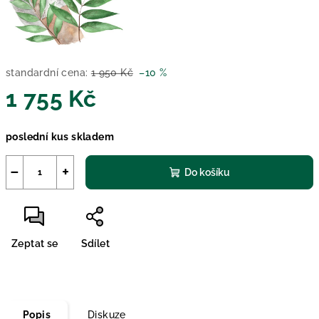
standardní cena:
1 950 Kč
–10 %
1 755 Kč
Měrná
poslední kus skladem
cena:
−
+
Do košíku
Zeptat se
Sdílet
Popis
Diskuze