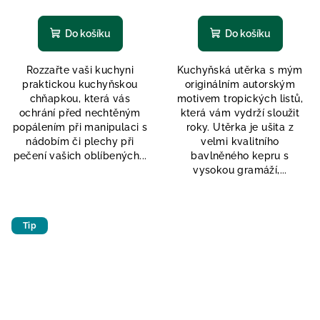
Do košíku
Do košíku
Rozzařte vaši kuchyni
Kuchyňská utěrka s mým
praktickou kuchyňskou
originálním autorským
chňapkou, která vás
motivem tropických listů,
ochrání před nechtěným
která vám vydrží sloužit
popálením při manipulaci s
roky. Utěrka je ušita z
nádobím či plechy při
velmi kvalitního
pečení vašich oblíbených...
bavlněného kepru s
vysokou gramáží,...
Tip