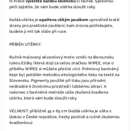
ní hravě
vyleštíte každou skleničku
či talířek. Správnou
péčí zajistíte, že vám bude utěrka sloužit roky.
Každá utěrka je
opatřena všitým poutkem
uprostřed kratší
strany pro praktické zavěšení, kam zrovna potřebujete,
budete ji mít tak stále při ruce.
PŘÍBĚH UTĚRKY:
Ručně malovaný akvarelový motiv vznikl na Berounsku
rukou Elišky (která stojí za celou značkou WIPEE, více o
příběhu WIPEE si můžete přečíst
zde
). Prémiový bavlněný
kepr byl potištěn metodou ekologického tisku na textil na
Slovensku. Pigmenty použité při tisku jsou přírodní,
neškodné k životnímu prostředí i lidskému zdraví. A
nakonec z bavlněné metráže ušila zkušená švadlena
utěrku, která vám bude sloužit roky.
VELIKOST: přibližně 45 x 65 cm (každá utěrka je ušita s
láskou v České republice, hezky poctivě a ručně zkušenou
švadlenkou)