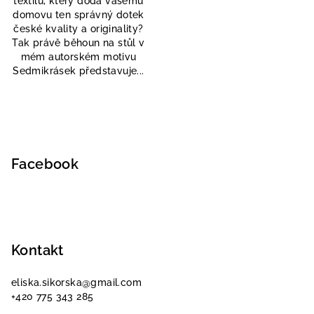
textilu, který dodá vašemu
domovu ten správný dotek
české kvality a originality?
Tak právě běhoun na stůl v
mém autorském motivu
Sedmikrásek představuje...
Z
á
p
Facebook
a
t
í
Kontakt
eliska.sikorska
@
gmail.com
+420 775 343 285