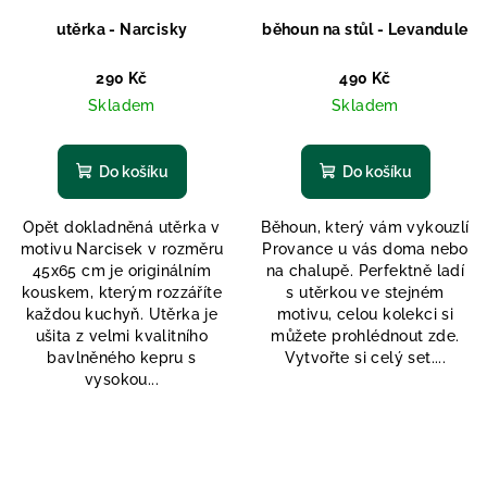
utěrka - Narcisky
běhoun na stůl - Levandule
290 Kč
490 Kč
Skladem
Skladem
Do košíku
Do košíku
Opět dokladněná utěrka v
Běhoun, který vám vykouzlí
motivu Narcisek v rozměru
Provance u vás doma nebo
45x65 cm je originálním
na chalupě. Perfektně ladí
kouskem, kterým rozzáříte
s utěrkou ve stejném
každou kuchyň. Utěrka je
motivu, celou kolekci si
ušita z velmi kvalitního
můžete prohlédnout zde.
bavlněného kepru s
Vytvořte si celý set....
vysokou...