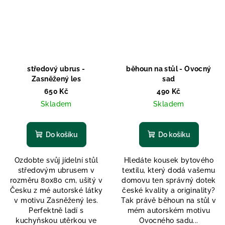
středový ubrus -
běhoun na stůl - Ovocný
Zasněžený les
sad
650 Kč
490 Kč
Skladem
Skladem
Do košíku
Do košíku
Ozdobte svůj jídelní stůl
Hledáte kousek bytového
středovým ubrusem v
textilu, který dodá vašemu
rozměru 80x80 cm, ušitý v
domovu ten správný dotek
Česku z mé autorské látky
české kvality a originality?
v motivu Zasněžený les.
Tak právě běhoun na stůl v
Perfektně ladí s
mém autorském motivu
kuchyňskou utěrkou ve
Ovocného sadu...