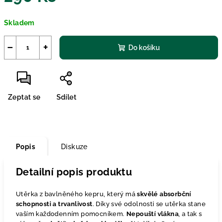
Měrná
Skladem
cena:
−
+
Do košíku
Zeptat se
Sdílet
Popis
Diskuze
Detailní popis produktu
Utěrka z bavlněného kepru, který má
skvělé absorbční
schopnosti a trvanlivost
. Díky své odolnosti se utěrka stane
vaším každodenním pomocníkem.
Nepouští vlákna
, a tak s