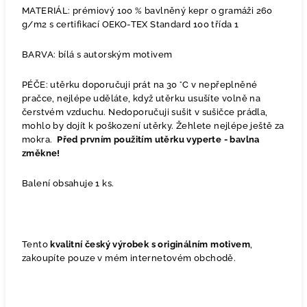
MATERIÁL: prémiový 100 % bavlněný kepr o gramáži 260
g/m2 s certifikací OEKO-TEX Standard 100 třída 1
BARVA: bílá s autorským motivem
PÉČE: utěrku doporučuji prát na 30 °C v nepřeplněné
pračce, nejlépe uděláte, když utěrku usušíte volně na
čerstvém vzduchu. Nedoporučuji sušit v sušičce prádla,
mohlo by dojít k poškození utěrky. Žehlete nejlépe ještě za
mokra.
Před prvním použitím utěrku vyperte - bavlna
změkne!
Balení obsahuje 1 ks.
Tento
kvalitní český výrobek s originálním motivem
,
zakoupíte pouze v mém internetovém obchodě.