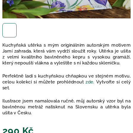
Kuchyňská utěrka s mým originálním autorským motivem
Jarní zahrada, která vám vydrží sloužit roky. Utěrka je ušita
z velmi kvalitního bavlněného kepru s vysokou gramáží,
který nepouští vlákna a vyleštíte s ní každou skleničku.
Perfektně ladí s kuchyňskou chňapkou ve stejném motivu,
celou kolekci si můžete prohlédnout
zde
. Vytvořte si celý
set.
Ilustrace jsem namalovala ručně, můj autorský vzor byl na
bavlněnou metráž natisknut na Slovensku a utěrka byla
ušita v Česku.
290 Kč