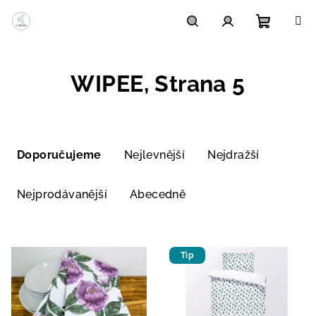
Přejít
na
obsah
Nákupn
Hledat
Přihlášení
WIPEE
, Strana 5
košík
Ř
a
Doporučujeme
Nejlevnější
Nejdražší
z
e
Nejprodávanější
Abecedně
n
í
V
p
Tip
ý
r
p
o
i
d