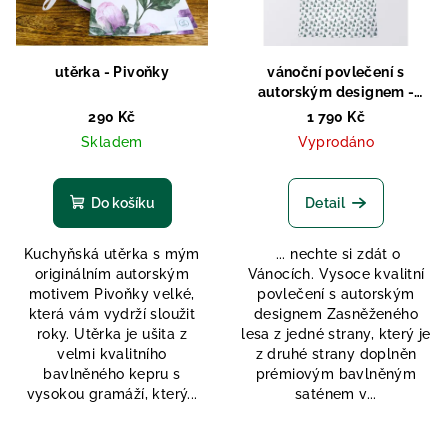
s
u
p
k
r
t
utěrka - Pivoňky
vánoční povlečení s
o
autorským designem -
ů
Zasněžený les
d
290 Kč
1 790 Kč
Skladem
Vyprodáno
u
k
t
Do košíku
Detail
ů
Kuchyňská utěrka s mým
... nechte si zdát o
originálním autorským
Vánocích. Vysoce kvalitní
motivem Pivoňky velké,
povlečení s autorským
která vám vydrží sloužit
designem Zasněženého
roky. Utěrka je ušita z
lesa z jedné strany, který je
velmi kvalitního
z druhé strany doplněn
bavlněného kepru s
prémiovým bavlněným
vysokou gramáží, který...
saténem v...